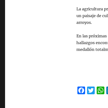
La agricultura p
un paisaje de cul
arroyos.
En las próximas 
hallazgos encont
medallón totalm
F
T
a
w
c
it