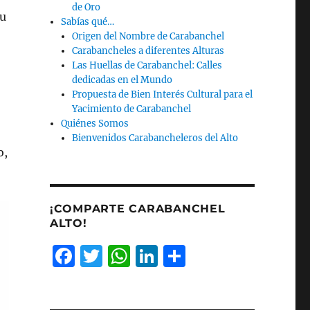
de Oro
Su
Sabías qué…
Origen del Nombre de Carabanchel
Carabancheles a diferentes Alturas
Las Huellas de Carabanchel: Calles
dedicadas en el Mundo
Propuesta de Bien Interés Cultural para el
Yacimiento de Carabanchel
Quiénes Somos
Bienvenidos Carabancheleros del Alto
o,
¡COMPARTE CARABANCHEL
ALTO!
F
T
W
Li
C
a
w
h
n
o
c
it
at
k
m