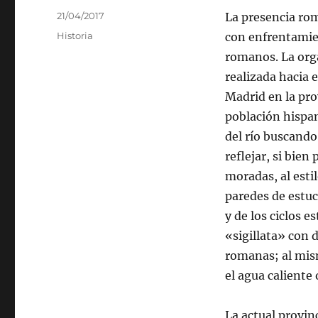
Publicado
21/04/2017
La presencia rom
el
Categorías
Historia
con enfrentamien
romanos. La orga
realizada hacia e
Madrid en la pro
población hispan
del río buscando 
reflejar, si bien
moradas, al esti
paredes de estu
y de los ciclos e
«sigillata» con 
romanas; al mis
el agua caliente 
La actual provin