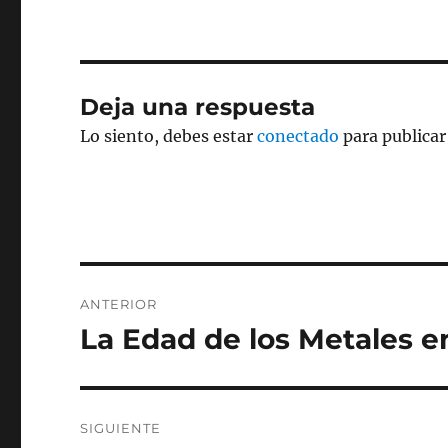
e
te
b
r
o
Deja una respuesta
o
Lo siento, debes estar
conectado
para publicar
k
Navegación
ANTERIOR
de
La Edad de los Metales 
Entrada
anterior:
entradas
SIGUIENTE