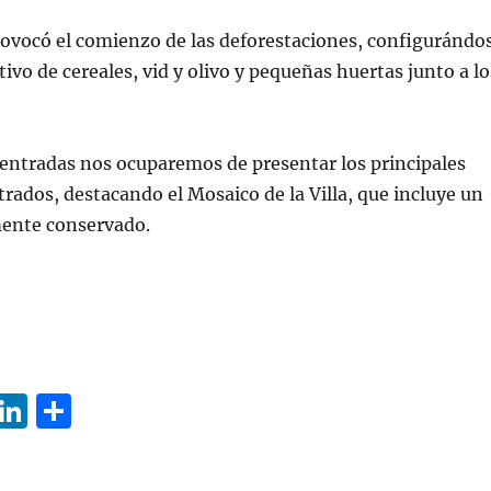
rovocó el comienzo de las deforestaciones, configurándo
tivo de cereales, vid y olivo y pequeñas huertas junto a lo
entradas nos ocuparemos de presentar los principales
rados, destacando el Mosaico de la Villa, que incluye un
ente conservado.
W
Li
C
h
n
o
at
k
m