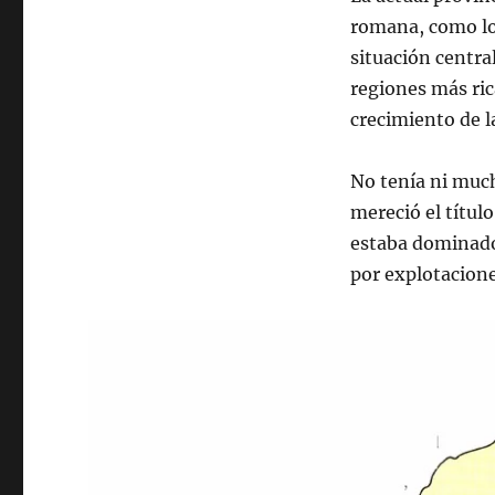
romana, como lo 
situación centra
regiones más ric
crecimiento de l
No tenía ni much
mereció el títul
estaba dominado
por explotaciones