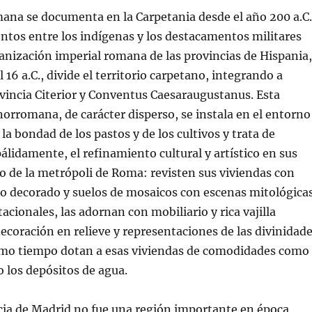
ana se documenta en la Carpetania desde el año 200 a.C.
tos entre los indígenas y los destacamentos militares
nización imperial romana de las provincias de Hispania,
l 16 a.C., divide el territorio carpetano, integrando a
vincia Citerior y Conventus Caesaraugustanus. Esta
orromana, de carácter disperso, se instala en el entorno
la bondad de los pastos y de los cultivos y trata de
 pálidamente, el refinamiento cultural y artístico en sus
lo de la metrópoli de Roma: revisten sus viviendas con
co decorado y suelos de mosaicos con escenas mitológica
stacionales, las adornan con mobiliario y rica vajilla
decoración en relieve y representaciones de las divinidad
mo tiempo dotan a esas viviendas de comodidades como
o los depósitos de agua.
cia de Madrid no fue una región importante en época