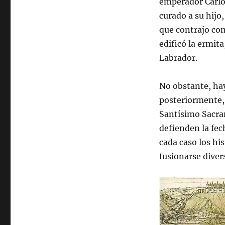
emperador Carlos
curado a su hijo,
que contrajo con
edificó la ermit
Labrador.​
No obstante, hay
posteriormente, 
Santísimo Sacram
defienden la fec
cada caso los hi
fusionarse diver