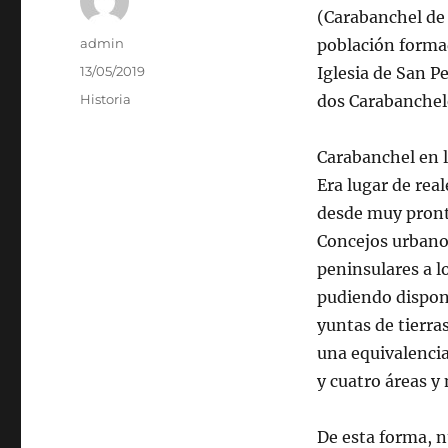
(Carabanchel de 
Autor
admin
población formad
Publicado
13/05/2019
Iglesia de San P
el
Categorías
Historia
dos Carabanchele
Carabanchel en l
Era lugar de real
desde muy pront
Concejos urbano
peninsulares a l
pudiendo dispone
yuntas de tierra
una equivalencia
y cuatro áreas 
De esta forma, n