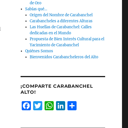
de Oro
Sabías qué…
Origen del Nombre de Carabanchel
Carabancheles a diferentes Alturas
Las Huellas de Carabanchel: Calles
l
dedicadas en el Mundo
Propuesta de Bien Interés Cultural para el
Yacimiento de Carabanchel
Quiénes Somos
Bienvenidos Carabancheleros del Alto
¡COMPARTE CARABANCHEL
ALTO!
F
T
W
Li
C
a
w
h
n
o
c
it
at
k
m