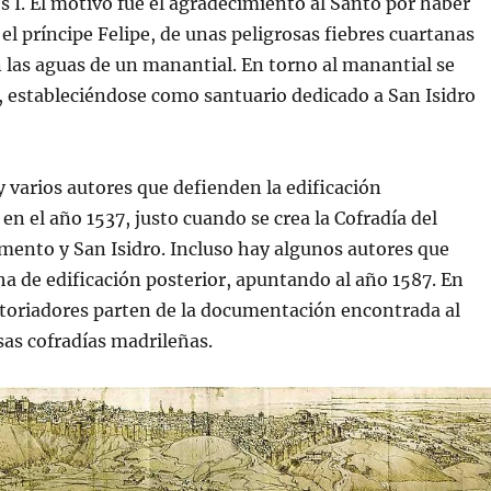
 I. El motivo fue el agradecimiento al Santo por haber
 el príncipe Felipe, de unas peligrosas fiebres cuartanas
 las aguas de un manantial. En torno al manantial se
a, estableciéndose como santuario dedicado a San Isidro
 varios autores que defienden la edificación
en el año 1537, justo cuando se crea la Cofradía del
ento y San Isidro.​ Incluso hay algunos autores que
ha de edificación posterior, apuntando al año 1587. En
storiadores parten de la documentación encontrada al
sas cofradías madrileñas.