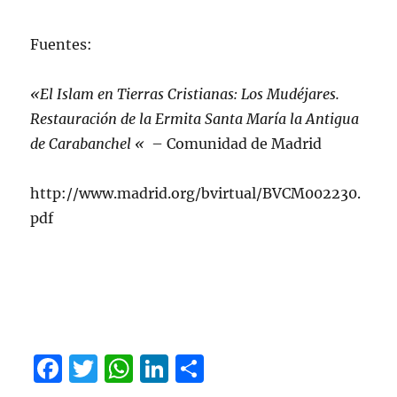
Fuentes:
«El Islam en Tierras Cristianas: Los Mudéjares.
Restauración de la Ermita Santa María la Antigua
de Carabanchel «
– Comunidad de Madrid
http://www.madrid.org/bvirtual/BVCM002230.
pdf
F
T
W
Li
C