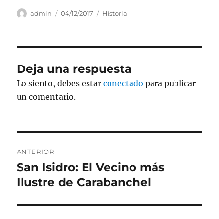
a
w
h
n
o
c
it
at
k
m
Autor
Publicado
Categorías
admin
04/12/2017
Historia
el
e
te
s
e
p
b
r
A
d
a
o
p
I
rt
Deja una respuesta
o
p
n
ir
Lo siento, debes estar
conectado
para publicar
k
un comentario.
Navegación
ANTERIOR
de
San Isidro: El Vecino más
Entrada
anterior:
Ilustre de Carabanchel
entradas