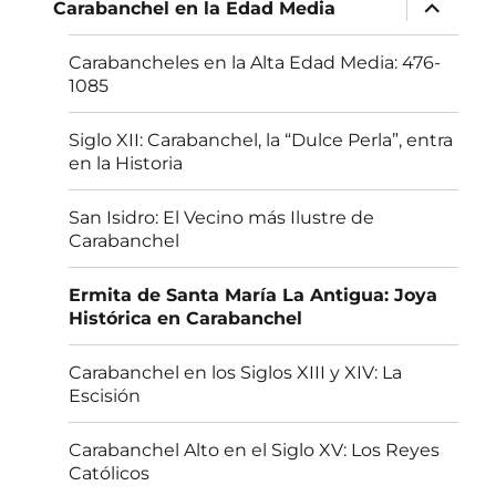
inferior
expande
Carabanchel en la Edad Media
el
menú
inferior
Carabancheles en la Alta Edad Media: 476-
1085
Siglo XII: Carabanchel, la “Dulce Perla”, entra
en la Historia
San Isidro: El Vecino más Ilustre de
Carabanchel
Ermita de Santa María La Antigua: Joya
Histórica en Carabanchel
Carabanchel en los Siglos XIII y XIV: La
Escisión
Carabanchel Alto en el Siglo XV: Los Reyes
Católicos