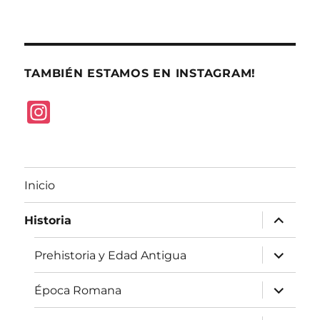
TAMBIÉN ESTAMOS EN INSTAGRAM!
I
n
st
a
Inicio
g
expande
r
Historia
el
menú
a
inferior
expande
Prehistoria y Edad Antigua
el
m
menú
inferior
expande
Época Romana
el
menú